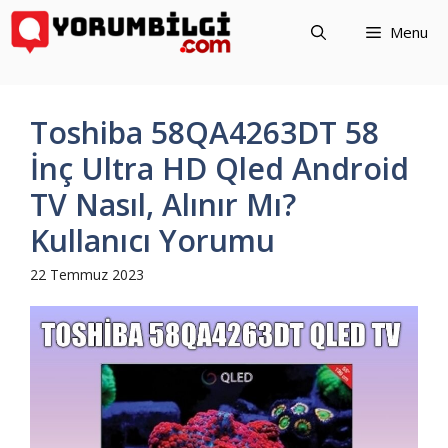
İçeriğe
Menu
atla
Toshiba 58QA4263DT 58
İnç Ultra HD Qled Android
TV Nasıl, Alınır Mı?
Kullanıcı Yorumu
22 Temmuz 2023