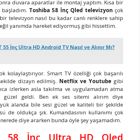
nra duvara aparatlar ile montaj yaptım. Kısa bir
e başladım.
Toshiba 58 İnç Qled televizyon
çok
bir televizyon nasıl bu kadar canlı renklere sahip
eğil yanımda hareket ediyormuş gibi hissettim.
55 İnç Ultra HD Android TV Nasıl ve Alınır Mı?
k kolaylaştırıyor. Smart TV özelliği çok başarılı
ekilde dizayn edilmiş.
Netflix ve Youtube
gibi
ıca izlerken asla takılma ve uygulamadan atma
k güzel geldi. Ben ek ses sitemi alırım diye
alanda bile sesi güzel ve kaliteli bir şekilde
sü de oldukça şık. Kumandasının kullanımı çok
 nerede diye ararken bunda öyle şey yaşamadım.
T 58 İnç Ultra HD Qled