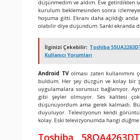
düşünmedim ve aldım. Eve getirdikten so
kurulum beklemesinden sonra izlemey
hoşuma gitti. Ekranı daha açıldığı anda 
olabilir diye düşündüm. Sanki ekranda d
İlginizi Çekebilir:
Toshiba 55UA2263DT 
Kullanıcı Yorumları
Android TV
olması zaten kullanımını ço
buldum. Her şey düzgün ve kolay bir ş
uygulamalara sorunsuz bağlanıyor. Ayr
gibi şeyler olmuyor. Ses kalitesi ço
düşünüyordum ama gerek kalmadı. Büyük 
duyuluyor. Televizyonun kendi görüntü
kolay. Eski televizyonumda hangi düğme
Toshiba 58QA4263D