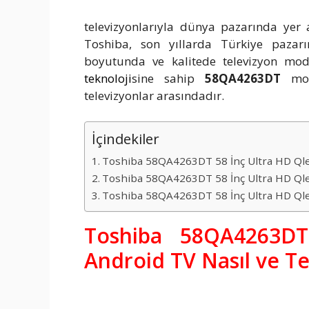
televizyonlarıyla dünya pazarında yer 
Toshiba, son yıllarda Türkiye paza
boyutunda ve kalitede televizyon mo
teknoloji
sine sahip
58QA4263DT
mode
televizyonlar arasındadır.
İçindekiler
Toshiba 58QA4263DT 58 İnç Ultra HD Qled
Toshiba 58QA4263DT 58 İnç Ultra HD Qle
Toshiba 58QA4263DT 58 İnç Ultra HD Qle
Toshiba 58QA4263D
Android TV Nasıl ve Te