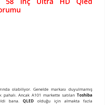
T 58 İnç Ultra HD Qled
Yorumu
larında olabiliyor. Genelde markası duyulmamış
ok pahalı. Ancak A101 markette satılan
Toshiba
eldi bana.
QLED
olduğu için almakta fazla