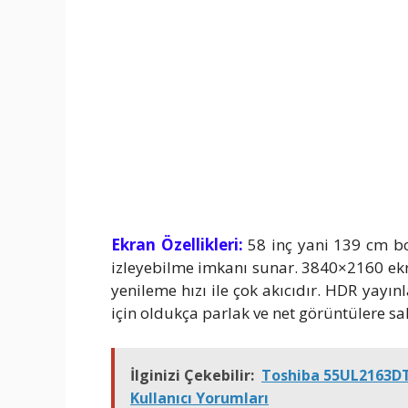
Ekran Özellikleri:
58 inç yani 139 cm b
izleyebilme imkanı sunar. 3840×2160 ek
yenileme hızı ile çok akıcıdır. HDR yay
için oldukça parlak ve net görüntülere sah
İlginizi Çekebilir:
Toshiba 55UL2163DT 
Kullanıcı Yorumları