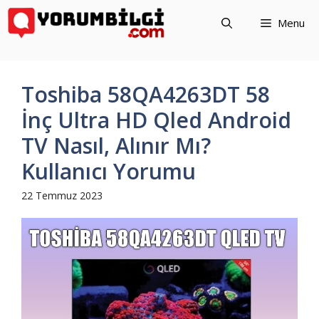
İçeriğe
Menu
atla
Toshiba 58QA4263DT 58
İnç Ultra HD Qled Android
TV Nasıl, Alınır Mı?
Kullanıcı Yorumu
22 Temmuz 2023