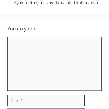
Ayakta titreşimli zayıflama aleti kullananlar
Yorum yapın
Yorum
İsim