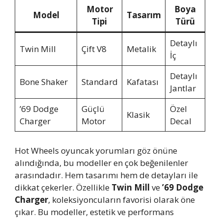
Motor
Boya
Model
Tasarım
Tipi
Türü
Detaylı
Twin Mill
Çift V8
Metalik
İç
Detaylı
Bone Shaker
Standard
Kafatası
Jantlar
’69 Dodge
Güçlü
Özel
Klasik
Charger
Motor
Decal
Hot Wheels oyuncak yorumları göz önüne
alındığında, bu modeller en çok beğenilenler
arasındadır. Hem tasarımı hem de detayları ile
dikkat çekerler. Özellikle
Twin Mill
ve
’69 Dodge
Charger
, koleksiyoncuların favorisi olarak öne
çıkar. Bu modeller, estetik ve performans