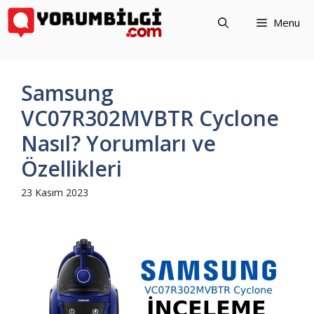
İçeriğe
Menu
atla
Samsung
VC07R302MVBTR Cyclone
Nasıl? Yorumları ve
Özellikleri
23 Kasım 2023