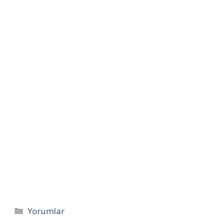
Kategoriler
Yorumlar