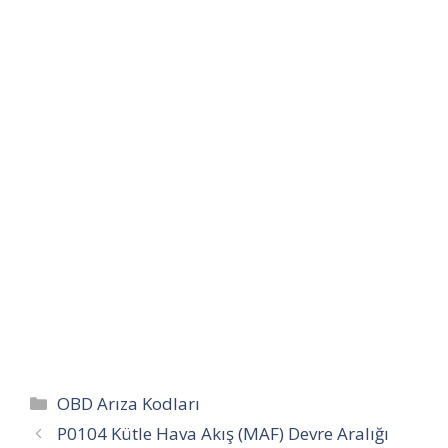
Kategoriler
OBD Arıza Kodları
P0104 Kütle Hava Akış (MAF) Devre Aralığı