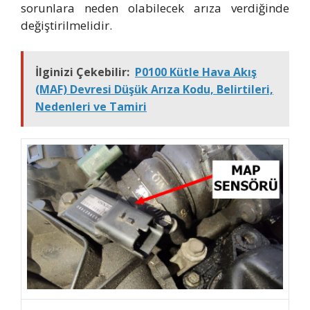
sorunlara neden olabilecek arıza verdiğinde
değiştirilmelidir.
İlginizi Çekebilir:
P0100 Kütle Hava Akış
(MAF) Devresi Düşük Arıza Kodu, Belirtileri,
Nedenleri ve Tamiri