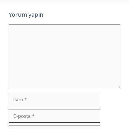
Yorum yapın
Yorum
İsim
E-
posta
İnternet