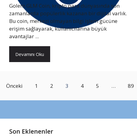
Golem GLM Coin, kripto para dünyasında son
zamanlarda popülerlik kazanan bir dijital varlık.
Bu coin, merkezi olmayan bilgi işlem gücüne
erişim sağlayarak, kullanıcılarına büyük
avantajlar ...
Devamını Oku
Önceki
1
2
3
4
5
…
89
Son Eklenenler