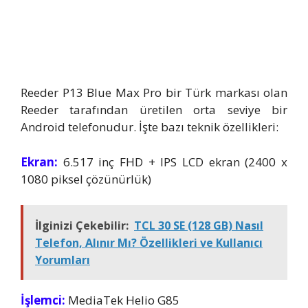
Reeder P13 Blue Max Pro bir Türk markası olan
Reeder tarafından üretilen orta seviye bir
Android telefonudur. İşte bazı teknik özellikleri:
Ekran:
6.517 inç FHD + IPS LCD ekran (2400 x
1080 piksel çözünürlük)
İlginizi Çekebilir:
TCL 30 SE (128 GB) Nasıl
Telefon, Alınır Mı? Özellikleri ve Kullanıcı
Yorumları
İşlemci:
MediaTek Helio G85