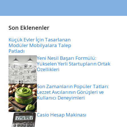
Son Eklenenler
Küçük Evler İçin Tasarlanan
Modüler Mobilyalara Talep
Patladı
Yeni Nesil Başarı Formülü:
Yükselen Yerli Startupların Ortak
Özellikleri
Son Zamanların Popüler Tatları:
Lezzet Avcılarının Görüşleri ve
Kullanıcı Deneyimleri
Casio Hesap Makinası