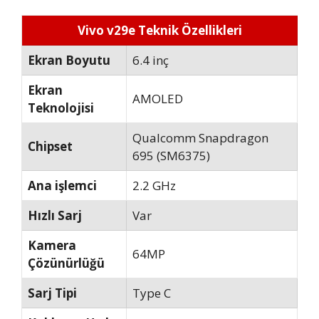
Vivo v29e Teknik Özellikleri
Ekran Boyutu
6.4 inç
Ekran
AMOLED
Teknolojisi
Qualcomm Snapdragon
Chipset
695 (SM6375)
Ana işlemci
2.2 GHz
Hızlı Sarj
Var
Kamera
64MP
Çözünürlüğü
Sarj Tipi
Type C