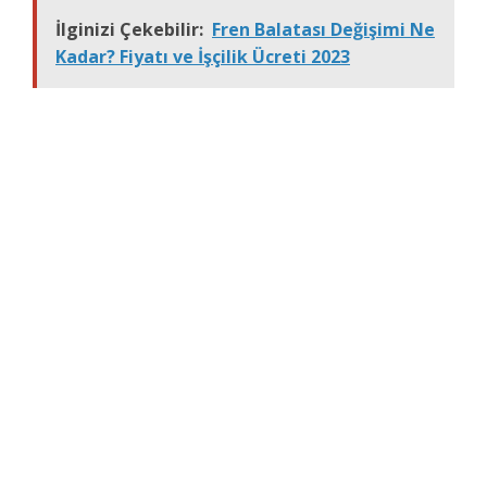
İlginizi Çekebilir:
Fren Balatası Değişimi Ne
Kadar? Fiyatı ve İşçilik Ücreti 2023