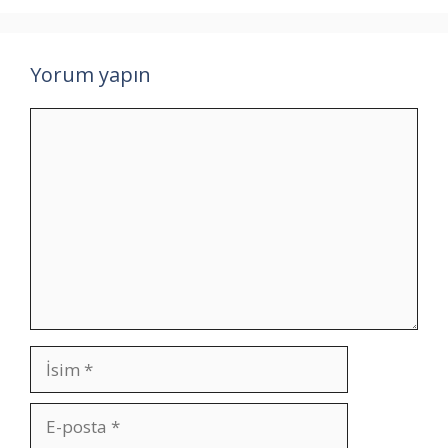
Yorum yapın
Yorum
İsim
E-
posta