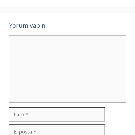
Yorum yapın
Yorum
İsim
E-