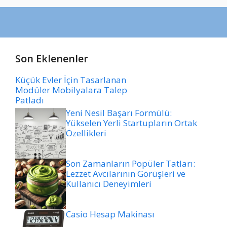
Son Eklenenler
Küçük Evler İçin Tasarlanan
Modüler Mobilyalara Talep
Patladı
Yeni Nesil Başarı Formülü:
Yükselen Yerli Startupların Ortak
Özellikleri
Son Zamanların Popüler Tatları:
Lezzet Avcılarının Görüşleri ve
Kullanıcı Deneyimleri
Casio Hesap Makinası