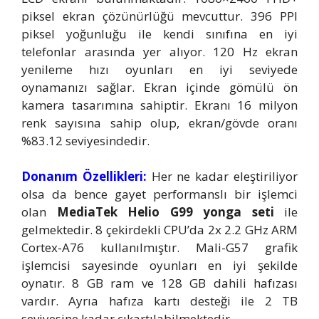
piksel ekran çözünürlüğü mevcuttur. 396 PPI
piksel yoğunluğu ile kendi sınıfına en iyi
telefonlar arasında yer alıyor. 120 Hz ekran
yenileme hızı oyunları en iyi seviyede
oynamanızı sağlar. Ekran içinde gömülü ön
kamera tasarımına sahiptir. Ekranı 16 milyon
renk sayısına sahip olup, ekran/gövde oranı
%83.12 seviyesindedir.
Donanım Özellikleri:
Her ne kadar eleştiriliyor
olsa da bence gayet performanslı bir işlemci
olan
MediaTek Helio G99 yonga seti
ile
gelmektedir. 8 çekirdekli CPU’da 2x 2.2 GHz ARM
Cortex-A76 kullanılmıştır. Mali-G57 grafik
işlemcisi sayesinde oyunları en iyi şekilde
oynatır. 8 GB ram ve 128 GB dahili hafızası
vardır. Ayrıa hafıza kartı desteği ile 2 TB
seviyesine kadar çıkartılabilmektedir.