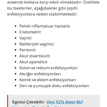
anaerob koklara karşı etkili olmaktadır. Özellikle
bu bakteriler, aşağıdakiler gibi çeşitli
enfeksiyonlara neden olabilmektedir.
Pelvik inflamatuar hastalık
Endometrit
Vajinit
Bakteriyel vaginoz
Peritonit
Akut divertikülit
Akut apandisit
Kolon ve rektum enfeksiyonları
Akciğer enfeksiyonları
Kemik ve eklem enfeksiyonları
Deri ve yumuşak doku enfeksiyonları
İlginizi Çekebilir:
Vivo Y27s Alınır Mı?