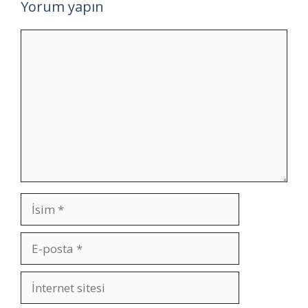
Yorum yapın
Yorum
İsim
E-
posta
İnternet
sitesi