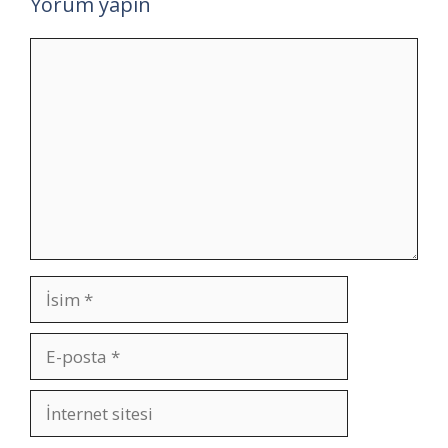
Yorum yapın
Yorum
İsim
E-
posta
İnternet
sitesi