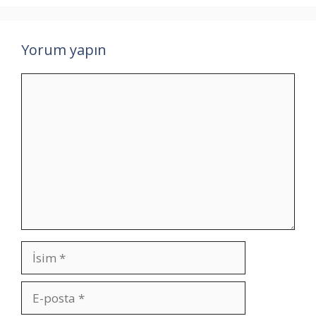
Yorum yapın
Yorum
İsim
E-
posta