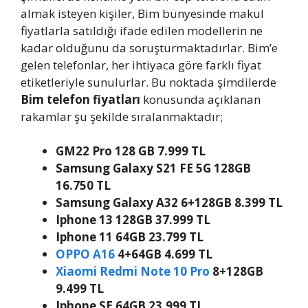
almak isteyen kişiler, Bim bünyesinde makul
fiyatlarla satıldığı ifade edilen modellerin ne
kadar olduğunu da soruşturmaktadırlar. Bim’e
gelen telefonlar, her ihtiyaca göre farklı fiyat
etiketleriyle sunulurlar. Bu noktada şimdilerde
Bim telefon fiyatları
konusunda açıklanan
rakamlar şu şekilde sıralanmaktadır;
GM22 Pro 128 GB 7.999 TL
Samsung Galaxy S21 FE 5G 128GB
16.750 TL
Samsung Galaxy A32 6+128GB 8.399 TL
Iphone 13 128GB 37.999 TL
Iphone 11 64GB 23.799 TL
OPPO A16
4+64GB 4.699 TL
Xiaomi Redmi Note 10 Pro
8+128GB
9.499 TL
Iphone SE 64GB 23.999 TL