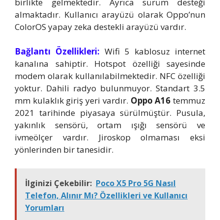
birlikte gelmektedir. Ayrıca sürüm desteği
almaktadır. Kullanıcı arayüzü olarak Oppo’nun
ColorOS yapay zeka destekli arayüzü vardır.
Bağlantı Özellikleri:
Wifi 5 kablosuz internet
kanalına sahiptir. Hotspot özelliği sayesinde
modem olarak kullanılabilmektedir. NFC özelliği
yoktur. Dahili radyo bulunmuyor. Standart 3.5
mm kulaklık giriş yeri vardır.
Oppo A16
temmuz
2021 tarihinde piyasaya sürülmüştür. Pusula,
yakınlık sensörü, ortam ışığı sensörü ve
ivmeölçer vardır. Jiroskop olmaması eksi
yönlerinden bir tanesidir.
İlginizi Çekebilir:
Poco X5 Pro 5G Nasıl
Telefon, Alınır Mı? Özellikleri ve Kullanıcı
Yorumları