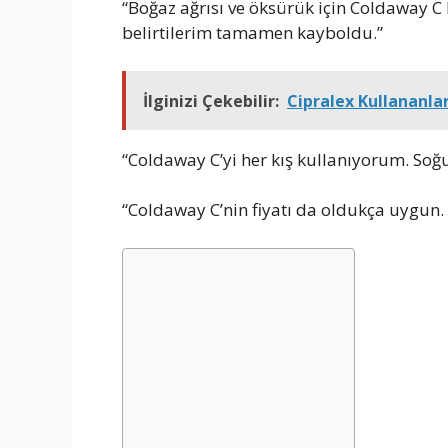
“Boğaz ağrısı ve öksürük için Coldaway 
belirtilerim tamamen kayboldu.”
İlginizi Çekebilir:
Cipralex Kullananla
“Coldaway C’yi her kış kullanıyorum. Soğuk
“Coldaway C’nin fiyatı da oldukça uygun. S