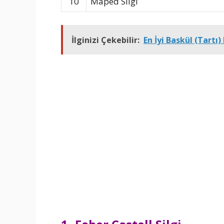
10
Maped Silgi
İlginizi Çekebilir:
En İyi Baskül (Tartı