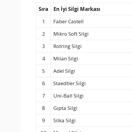
Sıra
En İyi Silgi Markası
1
Faber Castell
2
Mikro Soft Silgi
3
Rotring Silgi
4
Milan Silgi
5
Adel Silgi
6
Staedtler Silgi
7
Uni-Ball Silgi
8
Gıpta Silgi
9
Silka Silgi