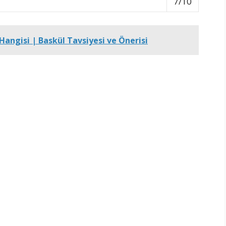
7/10
) Hangisi | Baskül Tavsiyesi ve Önerisi