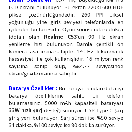
LCD ekranı bulunuyor. Bu ekran 720×1600 HD+
piksel çözünürlüğündedir. 260 PPI piksel
yoğunluğu yine giriş seviyesi telefonlarda en
iyilerden bir tanesidir. Oyun konusunda oldukça
iddialı olan
Realme C53
‘ün 90 Hz ekran
yenileme hızı bulunuyor. Damla çentikli ön
kamera tasarımına sahiptir. 180 Hz dokunmatik
hassasiyeti ile çok kullanışlıdır. 16 milyon renk
sayısına sahip olup, %84.77 seviyesinde
ekran/gövde oranına sahiptir.
Batarya Özellikleri:
Bu paraya bundan daha iyi
batarya özelliklerine sahip bir telefon
bulamazsınız. 5000 mAh kapasiteli bataryası
33W hızlı şarj
desteği sunuyor. USB Type-C şarj
giriş yeri bulunuyor. Şarj süresi ise %50 seviye
31 dakika, %100 seviye ise 80 dakika sürüyor.