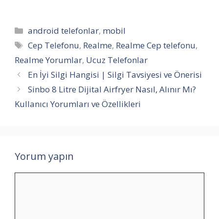
Kategoriler
android telefonlar
,
mobil
Etiketler
Cep Telefonu
,
Realme
,
Realme Cep telefonu
,
Realme Yorumlar
,
Ucuz Telefonlar
En İyi Silgi Hangisi | Silgi Tavsiyesi ve Önerisi
Sinbo 8 Litre Dijital Airfryer Nasıl, Alınır Mı?
Kullanıcı Yorumları ve Özellikleri
Yorum yapın
Yorum