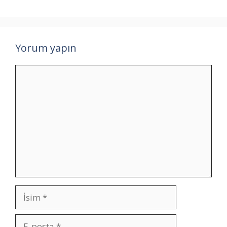
Yorum yapın
Yorum
İsim
E-