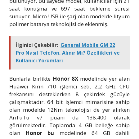
bulunuyor. Bu sayede model, kullanıcılar için 21
saat konuşma ve 697 saat bekleme süresi
sunuyor. Micro USB ile şarj olan modelde lityum
polimer batarya teknolojisi de eklenmiş.
İlginizi Çekebilir:
General Mobile GM 22
Pro Nasıl Telefon, Alınır Mı? Özellikleri ve
Kullanıcı Yorumları
Bunlarla birlikte
Honor 8X
modelinde yer alan
Huawei Kirin 710 işlemci seti, 2.2 GHz CPU
frekansını desteklerken 8 çekirdek gücüyle
çalışmaktadır. 64 bit işlemci mimarisine sahip
olan modelde 12Nm teknolojisi de yer alırken
AnTuTu v7 puanı da 138.400 olarak
görülmektedir. Toplamda 4 GB belleğe sahip
olan
Honor bu
modelinde 64 GB dahili