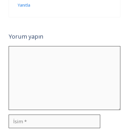
Yanıtla
Yorum yapın
Yorum
İsim