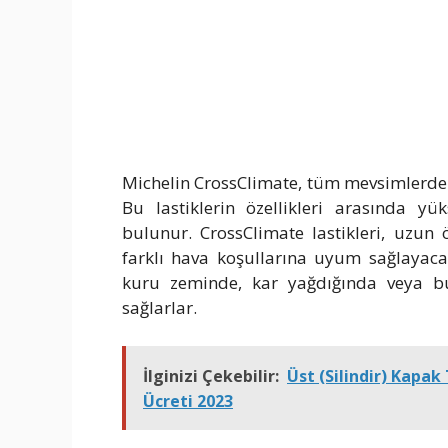
Michelin CrossClimate, tüm mevsimlerde k
Bu lastiklerin özellikleri arasında yü
bulunur. CrossClimate lastikleri, uzun
farklı hava koşullarına uyum sağlayacak
kuru zeminde, kar yağdığında veya bu
sağlarlar.
İlginizi Çekebilir:
Üst (Silindir) Kapak
Ücreti 2023