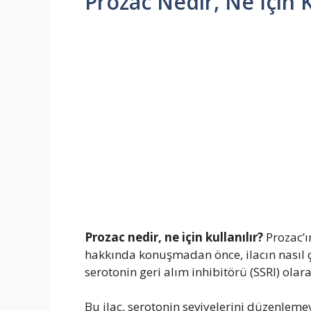
Prozac Nedir, Ne İçin K
Prozac nedir, ne için kullanılır?
Prozac’ı
hakkında konuşmadan önce, ilacın nasıl ça
serotonin geri alım inhibitörü (SSRI) olara
Bu ilaç, serotonin seviyelerini düzenlem