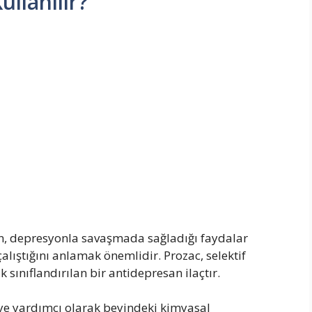
ullanılır?
n, depresyonla savaşmada sağladığı faydalar
lıştığını anlamak önemlidir. Prozac, selektif
k sınıflandırılan bir antidepresan ilaçtır.
eye yardımcı olarak beyindeki kimyasal