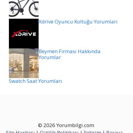
Xdrive Oyuncu Koltuğu Yorumları
Beymen Firması Hakkında
Yorumlar
Swatch Saat Yorumları
© 2026 Yorumbilgi.com
Site Haritası
|
Gizlilik Politikası
|
İletişim
|
Paraya