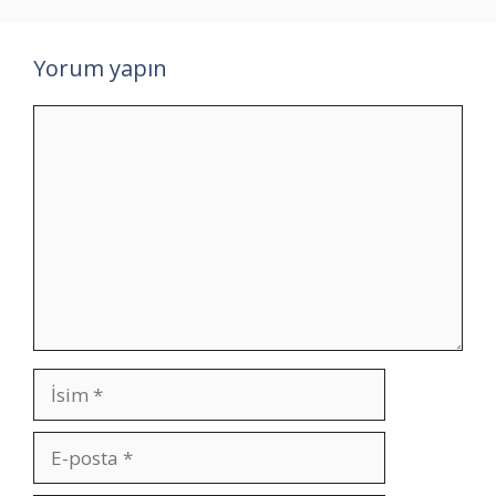
Yorum yapın
Yorum
İsim
E-
posta