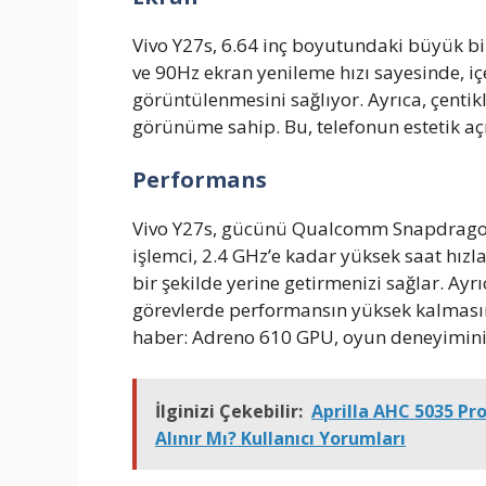
Vivo Y27s, 6.64 inç boyutundaki büyük bi
ve 90Hz ekran yenileme hızı sayesinde, içe
görüntülenmesini sağlıyor. Ayrıca, çentikl
görünüme sahip. Bu, telefonun estetik aç
Performans
Vivo Y27s, gücünü Qualcomm Snapdragon 
işlemci, 2.4 GHz’e kadar yüksek saat hızl
bir şekilde yerine getirmenizi sağlar. Ayr
görevlerde performansın yüksek kalmasını
haber: Adreno 610 GPU, oyun deneyiminiz
İlginizi Çekebilir:
Aprilla AHC 5035 Pr
Alınır Mı? Kullanıcı Yorumları