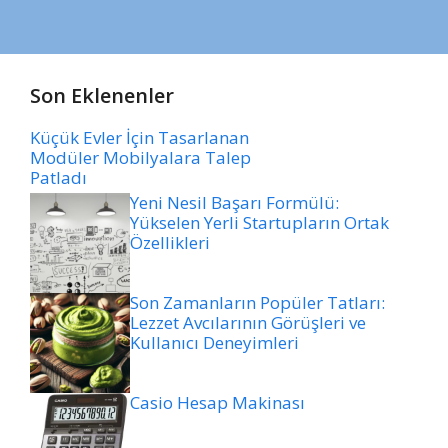
Son Eklenenler
Küçük Evler İçin Tasarlanan
Modüler Mobilyalara Talep
Patladı
Yeni Nesil Başarı Formülü:
Yükselen Yerli Startupların Ortak
Özellikleri
Son Zamanların Popüler Tatları:
Lezzet Avcılarının Görüşleri ve
Kullanıcı Deneyimleri
Casio Hesap Makinası