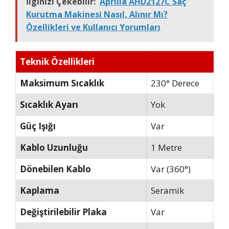
İlginizi Çekebilir:
Aprilla AHD2127C Saç
Kurutma Makinesi Nasıl, Alınır Mı?
Özellikleri ve Kullanıcı Yorumları
Teknik Özellikleri
Maksimum Sıcaklık
230° Derece
Sıcaklık Ayarı
Yok
Güç Işığı
Var
Kablo Uzunluğu
1 Metre
Dönebilen Kablo
Var (360°)
Kaplama
Seramik
Değiştirilebilir Plaka
Var