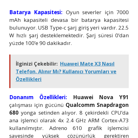
Batarya Kapasitesi:
Oyun severler için 7000
mAh kapasiteli devasa bir batarya kapasitesi
bulunuyor. USB Type-c şarj giriş yeri vardır. 22.5
W hızlı şarj desteklemektedir. Şarj süresi 0’dan
yüzde 100’e 90 dakikadır.
İlginizi Çekebilir:
Huawei Mate X3 Nasıl
Telefon, Alınır Mı? Kullanıcı Yorumları ve
Özellikleri
Donanım Özellikleri:
Huawei Nova Y91
çalışması için gücünü
Qualcomm Snapdragon
680
yonga setinden alıyor. 8 çekirdekli CPU’da
ana işlemci olarak 4x 2.4 GHz ARM Cortex-A73
kullanılmıştır. Adreno 610 grafik işlemcisi
sayesinde yüksek çözünürlük gerektiren