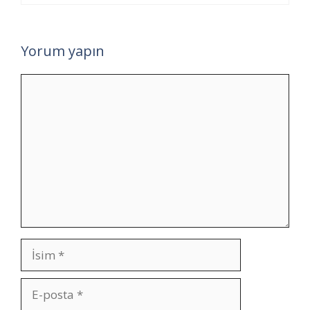
Yorum yapın
Yorum
İsim
E-
posta