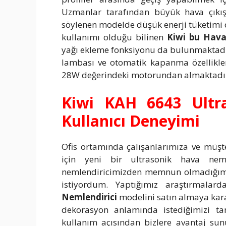
Uzmanlar tarafından büyük hava çıkı
söylenen modelde düşük enerji tüketimi
kullanımı olduğu bilinen
Kiwi bu Hava
yağı ekleme fonksiyonu da bulunmaktadır
lambası ve otomatik kapanma özellikl
28W değerindeki motorundan almaktadı
Kiwi KAH 6643 Ultra
Kullanıcı Deneyimi
Ofis ortamında çalışanlarımıza ve müşte
için yeni bir ultrasonik hava neml
nemlendiricimizden memnun olmadığımız 
istiyordum. Yaptığımız araştırmala
Nemlendirici
modelini satın almaya karar
dekorasyon anlamında istediğimizi ta
kullanım açısından bizlere avantaj sun