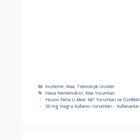
Kategoriler
İnceleme
,
Kiwi
,
Teknolojik Ürünler
Etiketler
Hava Nemlendirici
,
Kiwi Yorumları
Hozon Neta U Alınır Mı? Yorumları ve Özellikle
50 mg Viagra Kullanıcı Yorumları – Kullananlar