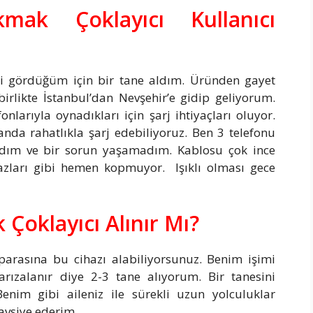
ak Çoklayıcı Kullanıcı
ni gördüğüm için bir tane aldım. Üründen gayet
rlikte İstanbul’dan Nevşehir’e gidip geliyorum.
onlarıyla oynadıkları için şarj ihtiyaçları oluyor.
 anda rahatlıkla şarj edebiliyoruz. Ben 3 telefonu
ndım ve bir sorun yaşamadım. Kablosu çok ince
azları gibi hemen kopmuyor. Işıklı olması gece
Çoklayıcı Alınır Mı?
 parasına bu cihazı alabiliyorsunuz. Benim işimi
arızalanır diye 2-3 tane alıyorum. Bir tanesini
enim gibi aileniz ile sürekli uzun yolculuklar
tavsiye ederim.