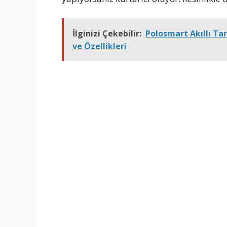
İlginizi Çekebilir:
Polosmart Akıllı Tar
ve Özellikleri