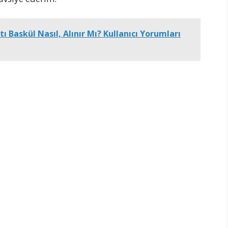
tı Baskül Nasıl, Alınır Mı? Kullanıcı Yorumları