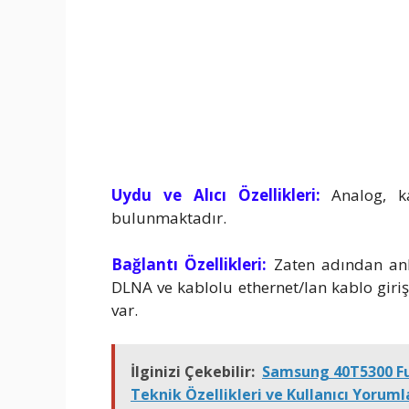
Uydu ve Alıcı Özellikleri:
Analog, ka
bulunmaktadır.
Bağlantı Özellikleri:
Zaten adından anla
DLNA ve kablolu ethernet/lan kablo giri
var.
İlginizi Çekebilir:
Samsung 40T5300 Ful
Teknik Özellikleri ve Kullanıcı Yoruml