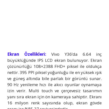
Ekran Özellikleri:
Vivo Y36’da 6.64 inç
büyüklüğünde IPS LCD ekran bulunuyor. Ekran
çözünürlüğü 108×2388 FHD+ piksel ile oldukça
nettir. 395 PPI piksel yoğunluğu ile en yüksek ışık
ve güneş altında bile parlak bir görüntü sunar.
90 Hz yenileme hızı ile akıcı oyunlar oynamaya
izin verir. Multi touch ve çerçevesiz tasarımın
yanı sıra ekran için ön kameraya sahiptir. Ekranı
16 milyon renk sayısında olup, ekran gövde
oranı ise %85.27 seviyesindedir.