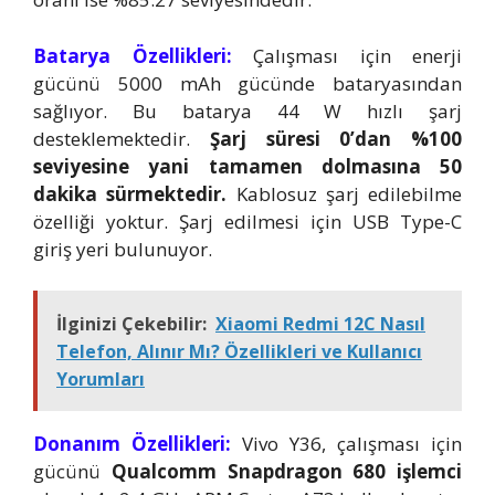
Batarya Özellikleri:
Çalışması için enerji
gücünü 5000 mAh gücünde bataryasından
sağlıyor. Bu batarya 44 W hızlı şarj
desteklemektedir.
Şarj süresi 0’dan %100
seviyesine yani tamamen dolmasına 50
dakika sürmektedir.
Kablosuz şarj edilebilme
özelliği yoktur. Şarj edilmesi için USB Type-C
giriş yeri bulunuyor.
İlginizi Çekebilir:
Xiaomi Redmi 12C Nasıl
Telefon, Alınır Mı? Özellikleri ve Kullanıcı
Yorumları
Donanım Özellikleri:
Vivo Y36, çalışması için
gücünü
Qualcomm Snapdragon 680 işlemci