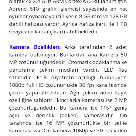
olarak 4x 2.4 GHz ARM Cortex-A73 kullanılmıştır.
Adreno 610 grafik işlemcisi sayesinde en net
oyunlar oynamaya izin verir. 8 GB ram ve 128 GB
dahili hafızası vardır. Ayrıca hafıza kartı ile 1 TB
seviyesine kadar çıkartılabilmektedir.
Kamera Özellikleri:
Arka tarafından 2 adet
kamera bulunuyor. Bunlardan ana kamera 50
MP çözünürlüğündedir. Otomatik odaklanma ve
panorama çekim modları vardır. LED flaş
sahibidir. F1.8 diyafram açıklığı bulunuyor.
1080p full HD çözünürlükte 30 fps kara hızında
çekim yapabilmektedir. Ağır çekim video kayıt
özelliğine sahiptir. İkinci arka kamerası ise 2 MP
çözünürlüğündedir. Bu kamera ise 115° geniş
açılı ve derinlik (bokeh) kamerasıdır. Ön
tarafında ise 16 MP çözünürlükte bir selfie
kamerası var. Ön kamera 1080p ve 30 fps video