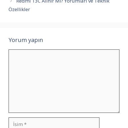
Redmi 13C Alınır Mı? Yorumları ve Teknik
Özellikler
Yorum yapın
Yorum
İsim