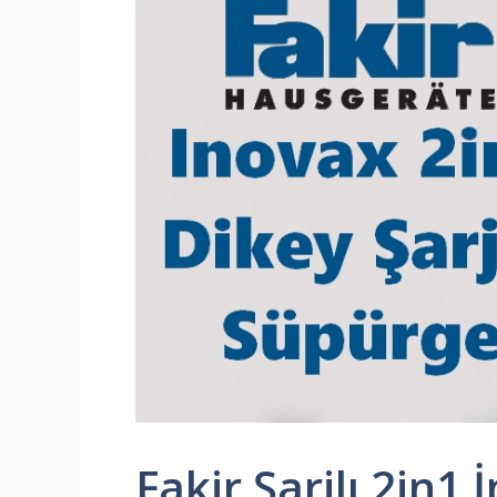
Fakir Şarjlı 2in1