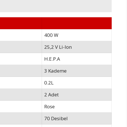
400 W
25,2 V Li-Ion
H.E.P.A
3 Kademe
0.2L
2 Adet
Rose
70 Desibel