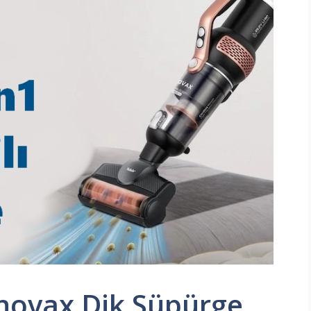
 İnovax Dik Süpürge