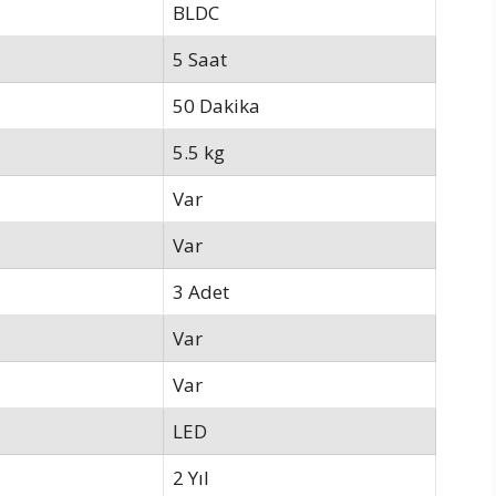
BLDC
5 Saat
50 Dakika
5.5 kg
Var
Var
3 Adet
Var
Var
LED
2 Yıl