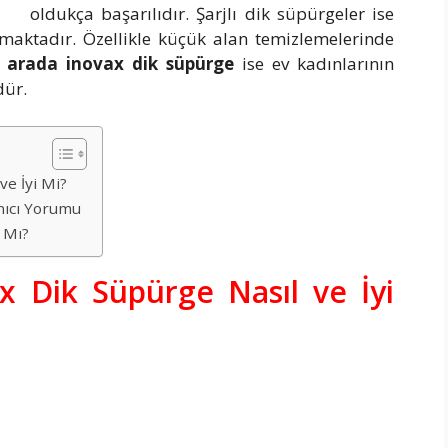
oldukça başarılıdır. Şarjlı dik süpürgeler ise
ırmaktadır. Özellikle küçük alan temizlemelerinde
i 1 arada inovax dik süpürge
ise ev kadınlarının
dür.
ve İyi Mi?
anıcı Yorumu
r Mı?
ax Dik Süpürge Nasıl ve İyi