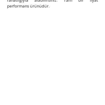
rahatlığıyla alabilirsiniz. Tam bir fiyat
performans ürünüdür.