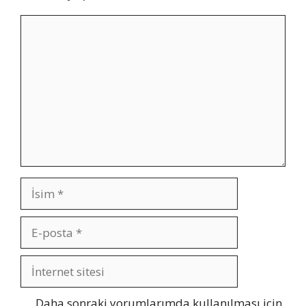
Yorum
İsim
E-
posta
İnternet
sitesi
Daha sonraki yorumlarımda kullanılması için