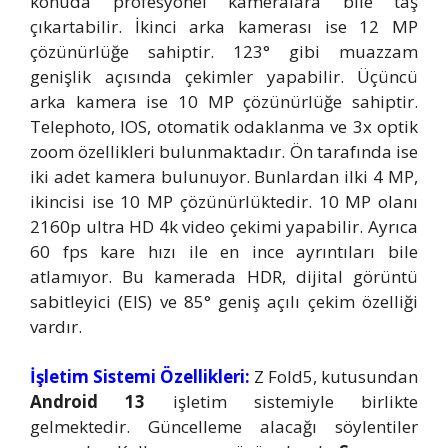
konuda profesyonel kameralara bile taş
çıkartabilir. İkinci arka kamerası ise 12 MP
çözünürlüğe sahiptir. 123° gibi muazzam
genişlik açısında çekimler yapabilir. Üçüncü
arka kamera ise 10 MP çözünürlüğe sahiptir.
Telephoto, IOS, otomatik odaklanma ve 3x optik
zoom özellikleri bulunmaktadır. Ön tarafında ise
iki adet kamera bulunuyor. Bunlardan ilki 4 MP,
ikincisi ise 10 MP çözünürlüktedir. 10 MP olanı
2160p ultra HD 4k video çekimi yapabilir. Ayrıca
60 fps kare hızı ile en ince ayrıntıları bile
atlamıyor. Bu kamerada HDR, dijital görüntü
sabitleyici (EIS) ve 85° geniş açılı çekim özelliği
vardır.
İşletim Sistemi Özellikleri:
Z Fold5, kutusundan
Android 13
işletim sistemiyle birlikte
gelmektedir. Güncelleme alacağı söylentiler