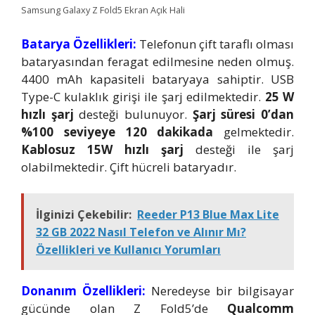
Samsung Galaxy Z Fold5 Ekran Açık Hali
Batarya Özellikleri:
Telefonun çift taraflı olması
bataryasından feragat edilmesine neden olmuş.
4400 mAh kapasiteli bataryaya sahiptir. USB
Type-C kulaklık girişi ile şarj edilmektedir.
25 W
hızlı şarj
desteği bulunuyor.
Şarj süresi 0’dan
%100 seviyeye 120 dakikada
gelmektedir.
Kablosuz 15W hızlı şarj
desteği ile şarj
olabilmektedir. Çift hücreli bataryadır.
İlginizi Çekebilir:
Reeder P13 Blue Max Lite
32 GB 2022 Nasıl Telefon ve Alınır Mı?
Özellikleri ve Kullanıcı Yorumları
Donanım Özellikleri:
Neredeyse bir bilgisayar
gücünde olan Z Fold5’de
Qualcomm