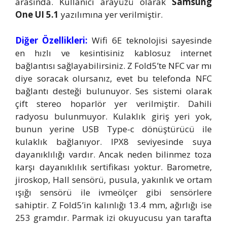
arasında. Kullanıcı arayüzü olarak
Samsung
One UI 5.1
yazılımına yer verilmiştir.
Diğer Özellikleri:
Wifi 6E teknolojisi sayesinde
en hızlı ve kesintisiniz kablosuz internet
bağlantısı sağlayabilirsiniz. Z Fold5’te NFC var mı
diye soracak olursanız, evet bu telefonda NFC
bağlantı desteği bulunuyor. Ses sistemi olarak
çift stereo hoparlör yer verilmiştir. Dahili
radyosu bulunmuyor. Kulaklık giriş yeri yok,
bunun yerine USB Type-c dönüştürücü ile
kulaklık bağlanıyor. IPX8 seviyesinde suya
dayanıklılığı vardır. Ancak neden bilinmez toza
karşı dayanıklılık sertifikası yoktur. Barometre,
jiroskop, Hall sensörü, pusula, yakınlık ve ortam
ışığı sensörü ile ivmeölçer gibi sensörlere
sahiptir. Z Fold5’in kalınlığı 13.4 mm, ağırlığı ise
253 gramdır. Parmak izi okuyucusu yan tarafta