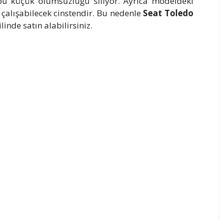
, bu küçük olumsuzluğu siliyor. Ayrıca modeldeki
 çalışabilecek cinstendir. Bu nedenle
Seat Toledo
inde satın alabilirsiniz.