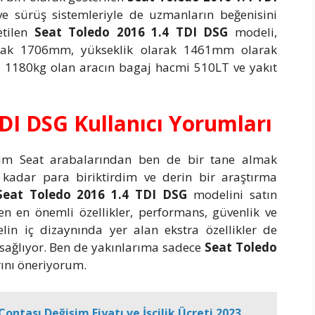
 ve sürüş sistemleriyle de uzmanların beğenisini
etilen
Seat Toledo 2016 1.4 TDI DSG
modeli,
arak 1706mm, yükseklik olarak 1461mm olarak
ığı 1180kg olan aracın bagaj hacmi 510LT ve yakıt
TDI DSG Kullanıcı Yorumları
uğum Seat arabalarından ben de bir tane almak
kadar para biriktirdim ve derin bir araştırma
Seat Toledo 2016 1.4 TDI DSG
modelini satın
n en önemli özellikler, performans, güvenlik ve
elin iç dizaynında yer alan ekstra özellikler de
sağlıyor. Ben de yakınlarıma sadece
Seat Toledo
ını öneriyorum.
Contası Değişim Fiyatı ve İşçilik Ücreti 2023