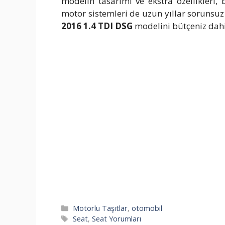
modelin tasarımı ve ekstra özellikleri
motor sistemleri de uzun yıllar sorunsuz
2016 1.4 TDI DSG
modelini bütçeniz dahil
Kategoriler
Motorlu Taşıtlar
,
otomobil
Etiketler
Seat
,
Seat Yorumları