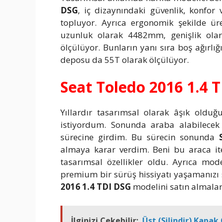
DSG
, iç dizaynındaki güvenlik, konfor
topluyor. Ayrıca ergonomik şekilde ür
uzunluk olarak 4482mm, genişlik ol
ölçülüyor. Bunların yanı sıra boş ağırl
deposu da 55T olarak ölçülüyor.
Seat Toledo 2016 1.4 
Yıllardır tasarımsal olarak âşık old
istiyordum. Sonunda araba alabilecek 
sürecine girdim. Bu sürecin sonunda
almaya karar verdim. Beni bu araca ite
tasarımsal özellikler oldu. Ayrıca mod
premium bir sürüş hissiyatı yaşamanızı 
2016 1.4 TDI DSG
modelini satın almalar
İlginizi Çekebilir:
Üst (Silindir) Kapak 