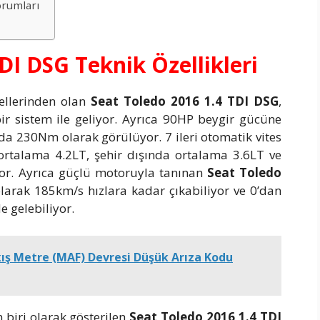
orumları
DI DSG Teknik Özellikleri
ellerinden olan
Seat Toledo 2016 1.4 TDI DSG
,
bir sistem ile geliyor. Ayrıca 90HP beygir gücüne
a 230Nm olarak görülüyor. 7 ileri otomatik vites
e ortalama 4.2LT, şehir dışında ortalama 3.6LT ve
yor. Ayrıca güçlü motoruyla tanınan
Seat Toledo
rak 185km/s hızlara kadar çıkabiliyor ve 0’dan
e gelebiliyor.
ış Metre (MAF) Devresi Düşük Arıza Kodu
biri olarak gösterilen
Seat Toledo 2016 1.4 TDI