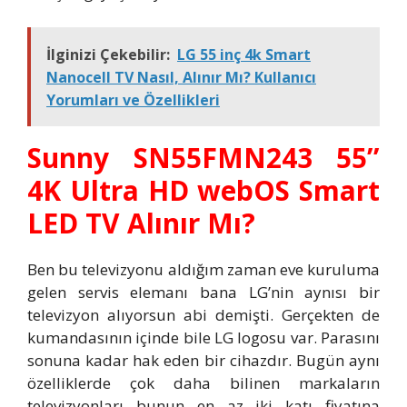
İlginizi Çekebilir:
LG 55 inç 4k Smart
Nanocell TV Nasıl, Alınır Mı? Kullanıcı
Yorumları ve Özellikleri
Sunny SN55FMN243 55’’
4K Ultra HD webOS Smart
LED TV Alınır Mı?
Ben bu televizyonu aldığım zaman eve kuruluma
gelen servis elemanı bana LG’nin aynısı bir
televizyon alıyorsun abi demişti. Gerçekten de
kumandasının içinde bile LG logosu var. Parasını
sonuna kadar hak eden bir cihazdır. Bugün aynı
özelliklerde çok daha bilinen markaların
televizyonları bunun en az iki katı fiyatına