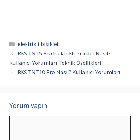
Kategoriler
elektrikli bisiklet
RKS TNT5 Pro Elektrikli Bisiklet Nasıl?
Kullanıcı Yorumları Teknik Özellikleri
RKS TNT10 Pro Nasıl? Kullanıcı Yorumları
Yorum yapın
Yorum