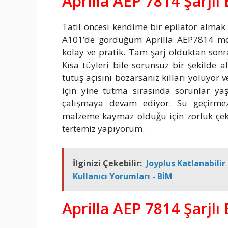
Aprilla AEP 7814 Şarjlı
Tatil öncesi kendime bir epilatör almak
A101’de gördüğüm Aprilla AEP7814 mode
kolay ve pratik. Tam şarj olduktan sonra
Kısa tüyleri bile sorunsuz bir şekilde a
tutuş açısını bozarsanız kılları yoluyor v
için yine tutma sırasında sorunlar ya
çalışmaya devam ediyor. Su geçirmezl
malzeme kaymaz olduğu için zorluk çekm
tertemiz yapıyorum.
İlginizi Çekebilir:
Joyplus Katlanabilir 
Kullanıcı Yorumları - BİM
Aprilla AEP 7814 Şarjlı 