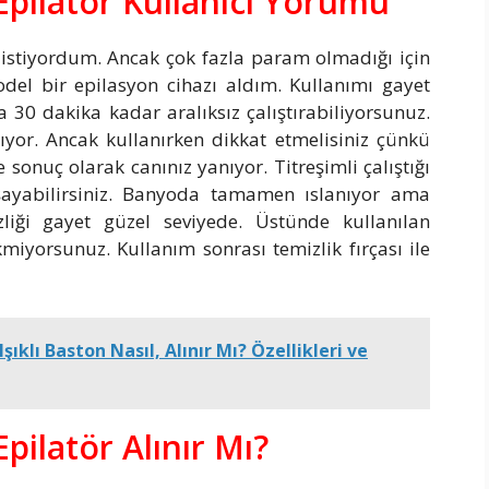
 Epilatör Kullanıcı Yorumu
 istiyordum. Ancak çok fazla param olmadığı için
l bir epilasyon cihazı aldım. Kullanımı gayet
 30 dakika kadar aralıksız çalıştırabiliyorsunuz.
lıyor. Ancak kullanırken dikkat etmelisiniz çünkü
e sonuç olarak canınız yanıyor. Titreşimli çalıştığı
şayabilirsiniz. Banyoda tamamen ıslanıyor ama
iği gayet güzel seviyede. Üstünde kullanılan
iyorsunuz. Kullanım sonrası temizlik fırçası ile
Işıklı Baston Nasıl, Alınır Mı? Özellikleri ve
Epilatör Alınır Mı?