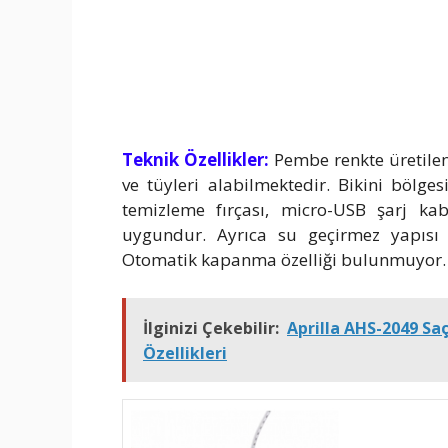
Teknik Özellikler:
Pembe renkte üretile
ve tüyleri alabilmektedir. Bikini bölges
temizleme fırçası, micro-USB şarj kab
uygundur. Ayrıca su geçirmez yapısı s
Otomatik kapanma özelliği bulunmuyor. So
İlginizi Çekebilir:
Aprilla AHS-2049 Saç
Özellikleri