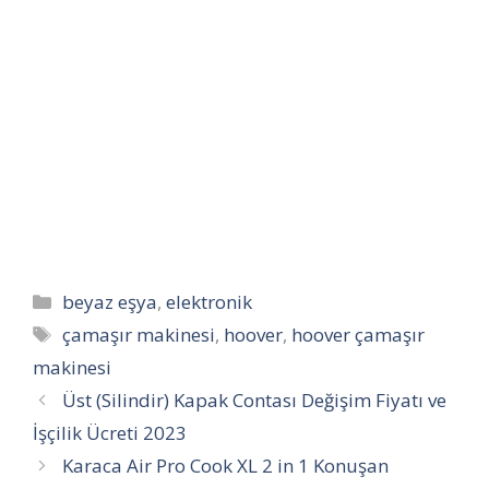
Kategoriler
beyaz eşya
,
elektronik
Etiketler
çamaşır makinesi
,
hoover
,
hoover çamaşır
makinesi
Üst (Silindir) Kapak Contası Değişim Fiyatı ve
İşçilik Ücreti 2023
Karaca Air Pro Cook XL 2 in 1 Konuşan