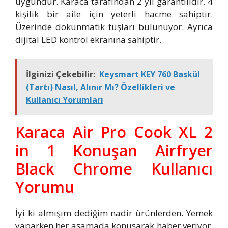
uygundur. Karaca tarafından 2 yıl garantilidir. 4
kişilik bir aile için yeterli hacme sahiptir.
Üzerinde dokunmatik tuşları bulunuyor. Ayrıca
dijital LED kontrol ekranına sahiptir.
İlginizi Çekebilir:
Keysmart KEY 760 Baskül
(Tartı) Nasıl, Alınır Mı? Özellikleri ve
Kullanıcı Yorumları
Karaca Air Pro Cook XL 2
in 1 Konuşan Airfryer
Black Chrome Kullanıcı
Yorumu
İyi ki almışım dediğim nadir ürünlerden. Yemek
yaparken her aşamada konuşarak haber veriyor,