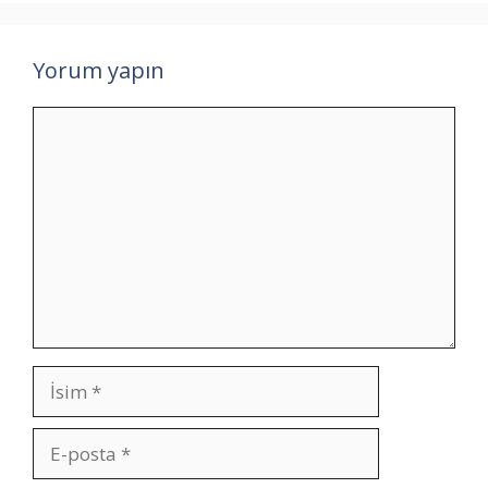
Yorum yapın
Yorum
İsim
E-
posta