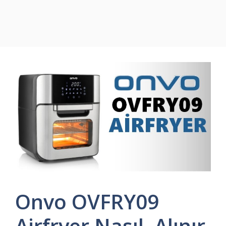
Onvo OVFRY09
Airfryer Nasıl, Alınır