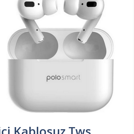
çi Kablosuz Tws