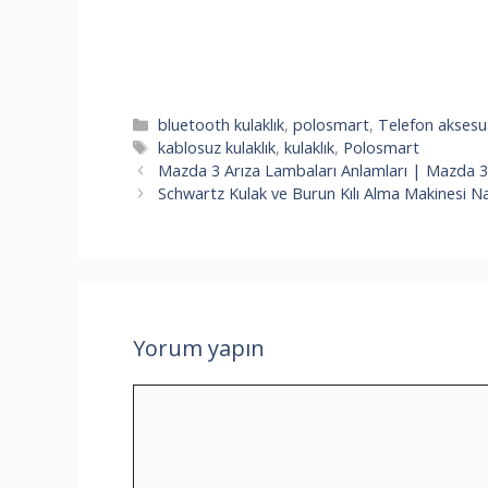
Kategoriler
bluetooth kulaklık
,
polosmart
,
Telefon aksesua
Etiketler
kablosuz kulaklık
,
kulaklık
,
Polosmart
Mazda 3 Arıza Lambaları Anlamları | Mazda 3 U
Schwartz Kulak ve Burun Kılı Alma Makinesi Nasıl
Yorum yapın
Yorum